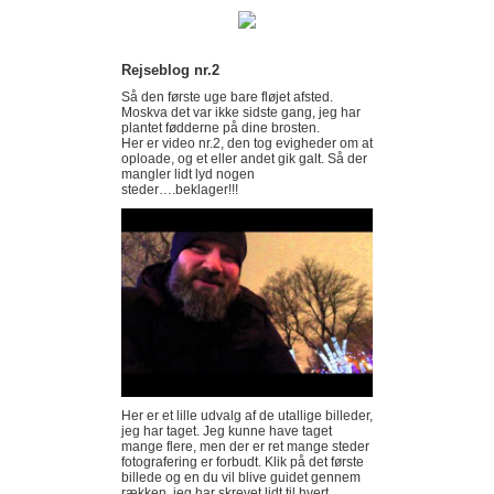
Rejseblog nr.2
Så den første uge bare fløjet afsted.
Moskva det var ikke sidste gang, jeg har
plantet fødderne på dine brosten.
Her er video nr.2, den tog evigheder om at
oploade, og et eller andet gik galt. Så der
mangler lidt lyd nogen
steder….beklager!!!
Her er et lille udvalg af de utallige billeder,
jeg har taget. Jeg kunne have taget
mange flere, men der er ret mange steder
fotografering er forbudt. Klik på det første
billede og en du vil blive guidet gennem
rækken, jeg har skrevet lidt til hvert